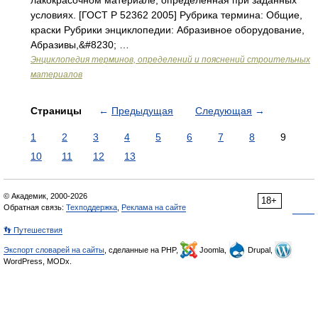
лакокрасочном материале, определенная при заданных
условиях. [ГОСТ Р 52362 2005] Рубрика термина: Общие,
краски Рубрики энциклопедии: Абразивное оборудование,
Абразивы,&#8230; …
Энциклопедия терминов, определений и пояснений строительных
материалов
Страницы
←
Предыдущая
Следующая
→
1
2
3
4
5
6
7
8
9
10
11
12
13
© Академик, 2000-2026
18+
Обратная связь:
Техподдержка
,
Реклама на сайте
👣 Путешествия
Экспорт словарей на сайты
, сделанные на PHP,
Joomla,
Drupal,
WordPress, MODx.