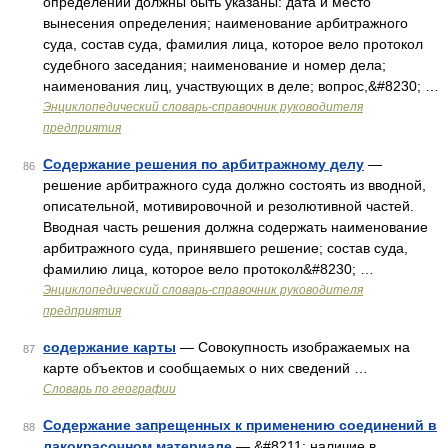
определении должны быть указаны: дата и место
вынесения определения; наименование арбитражного
суда, состав суда, фамилия лица, которое вело протокол
судебного заседания; наименование и номер дела;
наименования лиц, участвующих в деле; вопрос,&#8230; …
Энциклопедический словарь-справочник руководителя
предприятия
Содержание решения по арбитражному делу
—
86
решение арбитражного суда должно состоять из вводной,
описательной, мотивировочной и резолютивной частей.
Вводная часть решения должна содержать наименование
арбитражного суда, принявшего решение; состав суда,
фамилию лица, которое вело протокол&#8230; …
Энциклопедический словарь-справочник руководителя
предприятия
содержание карты
— Совокупность изображаемых на
87
карте объектов и сообщаемых о них сведений …
Словарь по географии
Содержание запрещенных к применению соединений в
88
лакокрасочном материале
— &#8211; наличие в